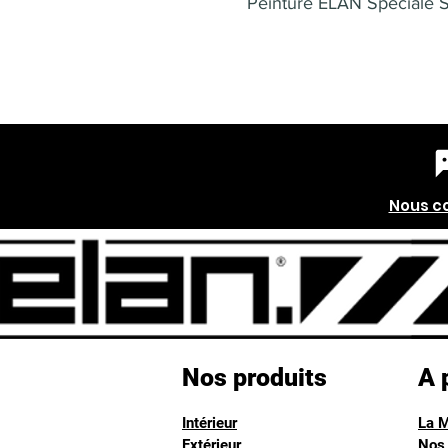
Peinture ELAN Spéciale 
Nous c
Nos produits
A 
Intérieur
La 
Extérieur
Nos