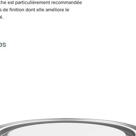
votre travail en co
uche est particulièrement recommandée 
au préalable les moi
de masquage dans l
 de finition dont elle améliore le 
éviter le risque d’
l.
Par forte chaleur, 
application plus fac
es