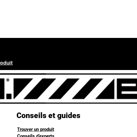
Peinture ELAN Spéciale SOL B
roduit
Conseils et guides
Trouver un produit
Conseils d’experts